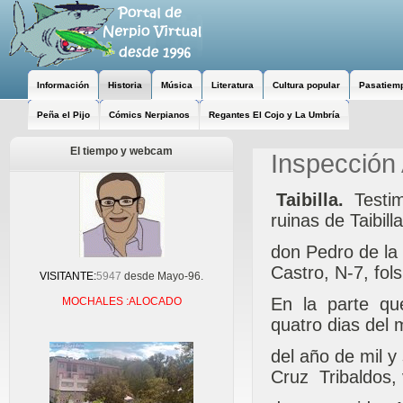
Información
Historia
Música
Literatura
Cultura popular
Pasatiem
Peña el Pijo
Cómics Nerpianos
Regantes El Cojo y La Umbría
El tiempo y webcam
Inspección
Taibilla.
Testimo
ruinas de Taibilla
don Pedro de la 
Castro, N-7, fol
VISITANTE:
5947
desde Mayo-96.
En la parte que 
MOCHALES :ALOCADO
quatro dias del 
del año de mil y
Cruz Tribaldos, 