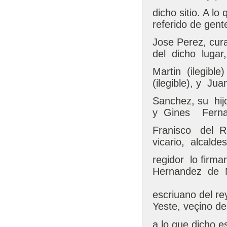
dicho sitio. A l
referido de gente
Jose Perez, cura 
del dicho lugar
Martin (ilegibl
(ilegible), y Ju
Sanchez, su hi
y Gines Fer
Franisco del R
vicario, alcald
regidor lo firm
Hernandez de 
escriuano del re
Yeste, veçino del
a lo que dicho e