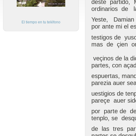
deste partido,
ordinarios de la
Yeste, Damian X
El tiempo en tu teléfono
por ante mi el e
testigos de yu
mas de çien on
veçinos de la di
partes, con aça
espuertas, mand
parezia auer sea
uestigios de ten
pareçe auer si
por parte de de
tenplo, se des
de las tres part
partes se desqub