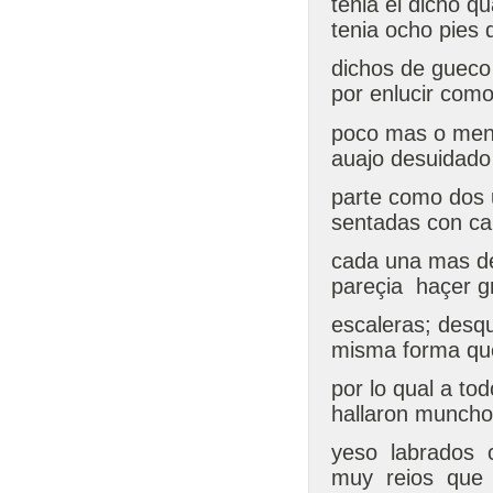
tenia el dicho qu
tenia ocho pies 
dichos de gueco 
por enlucir com
poco mas o menos
auajo desuidado
parte como dos 
sentadas con cal
cada una mas de
pareçia haçer 
escaleras; desqu
misma forma que
por lo qual a to
hallaron munch
yeso labrados 
muy reios que 