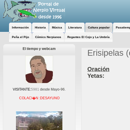
Información
Historia
Música
Literatura
Cultura popular
Pasatiem
Peña el Pijo
Cómics Nerpianos
Regantes El Cojo y La Umbría
El tiempo y webcam
Erisipelas (
Oración
Yetas:
VISITANTE:
5981
desde Mayo-96.
COLACI�N :DESAYUNO